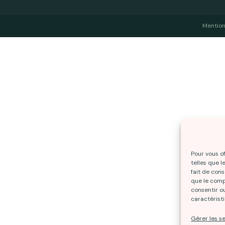
Mention
Pour vous of
telles que 
fait de con
que le compo
consentir o
caractéristi
Gérer les s